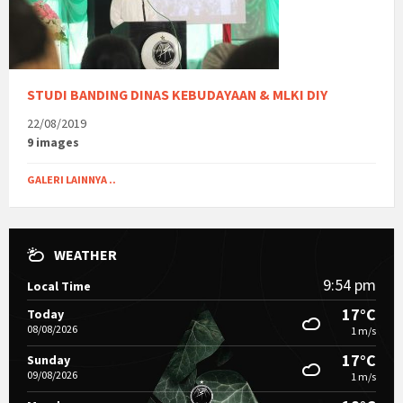
STUDI BANDING DINAS KEBUDAYAAN & MLKI DIY
22/08/2019
9 images
GALERI LAINNYA ..
WEATHER
9:54 pm
Local Time
17°C
Today
08/08/2026
1 m/s
17°C
Sunday
09/08/2026
1 m/s