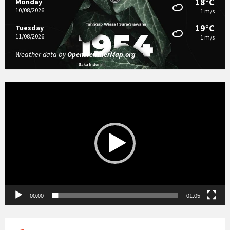
18°C
Monday
10/08/2026
1 m/s
19°C
Tuesday
11/08/2026
1 m/s
Weather data by
OpenWeatherMap.org
Video
Player
00:00
01:05