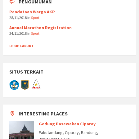
PENGUMUMAN
Pendataan Warga AKP
28/11/2018
in
Sport
Annual Marathon Registration
24/11/2018
in
Sport
LEBIH LANJUT
SITUS TERKAIT
INTERESTING PLACES
Gedung Pasewakan Ciparay
Pakutandang, Ciparay, Bandung,
Jawa Barat 40381