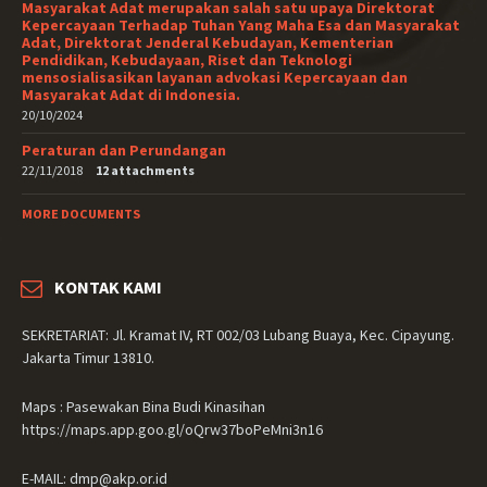
Masyarakat Adat merupakan salah satu upaya Direktorat
Kepercayaan Terhadap Tuhan Yang Maha Esa dan Masyarakat
Adat, Direktorat Jenderal Kebudayan, Kementerian
Pendidikan, Kebudayaan, Riset dan Teknologi
mensosialisasikan layanan advokasi Kepercayaan dan
Masyarakat Adat di Indonesia.
20/10/2024
Peraturan dan Perundangan
22/11/2018
12 attachments
MORE DOCUMENTS
KONTAK KAMI
SEKRETARIAT: Jl. Kramat IV, RT 002/03 Lubang Buaya, Kec. Cipayung.
Jakarta Timur 13810.
Maps : Pasewakan Bina Budi Kinasihan
https://maps.app.goo.gl/oQrw37boPeMni3n16
E-MAIL: dmp@akp.or.id