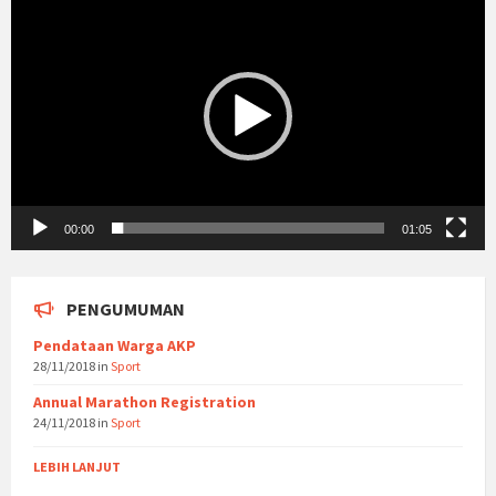
Player
00:00
01:05
PENGUMUMAN
Pendataan Warga AKP
28/11/2018
in
Sport
Annual Marathon Registration
24/11/2018
in
Sport
LEBIH LANJUT