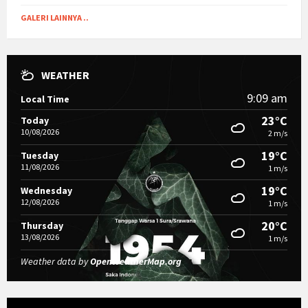
GALERI LAINNYA ..
WEATHER
9:09 am
Local Time
23°C
Today
10/08/2026
2 m/s
19°C
Tuesday
11/08/2026
1 m/s
19°C
Wednesday
12/08/2026
1 m/s
20°C
Thursday
13/08/2026
1 m/s
Weather data by
OpenWeatherMap.org
Video