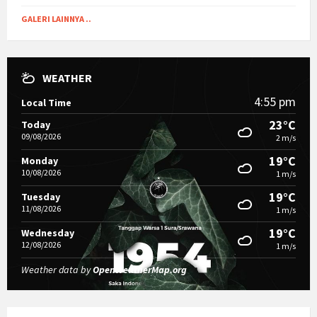
GALERI LAINNYA ..
WEATHER
4:55 pm
Local Time
23°C
Today
09/08/2026
2 m/s
19°C
Monday
10/08/2026
1 m/s
19°C
Tuesday
11/08/2026
1 m/s
19°C
Wednesday
12/08/2026
1 m/s
Weather data by
OpenWeatherMap.org