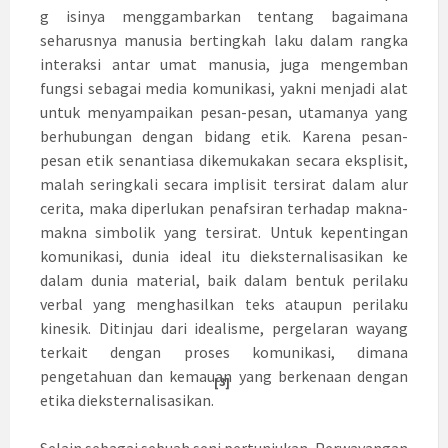
g isinya menggambarkan tentang bagaimana
seharusnya manusia bertingkah laku dalam rangka
interaksi antar umat manusia, juga mengemban
fungsi sebagai media komunikasi, yakni menjadi alat
untuk menyampaikan pesan-pesan, utamanya yang
berhubungan dengan bidang etik. Karena pesan-
pesan etik senantiasa dikemukakan secara eksplisit,
malah seringkali secara implisit tersirat dalam alur
cerita, maka diperlukan penafsiran terhadap makna-
makna simbolik yang tersirat. Untuk kepentingan
komunikasi, dunia ideal itu dieksternalisasikan ke
dalam dunia material, baik dalam bentuk perilaku
verbal yang menghasilkan teks ataupun perilaku
kinesik. Ditinjau dari idealisme, pergelaran wayang
terkait dengan proses komunikasi, dimana
pengetahuan dan kemauan yang berkenaan dengan
[3]
etika dieksternalisasikan.
Selain sebagai sebuah seni pertunjukan, Perwayangan