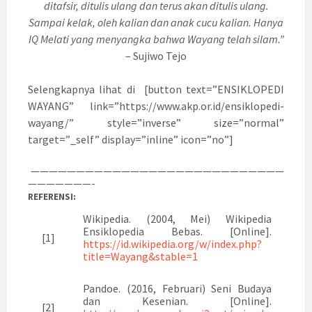
ditafsir, ditulis ulang dan terus akan ditulis ulang.
Sampai kelak, oleh kalian dan anak cucu kalian. Hanya
IQ Melati yang menyangka bahwa Wayang telah silam.”
– Sujiwo Tejo
Selengkapnya lihat di [button text=”ENSIKLOPEDI
WAYANG” link=”https://www.akp.or.id/ensiklopedi-
wayang/” style=”inverse” size=”normal”
target=”_self” display=”inline” icon=”no”]
————————————————————————————
———————-
REFERENSI:
Wikipedia. (2004, Mei) Wikipedia
Ensiklopedia Bebas. [Online].
[1]
https://id.wikipedia.org/w/index.php?
title=Wayang&stable=1
Pandoe. (2016, Februari) Seni Budaya
dan Kesenian. [Online].
[2]