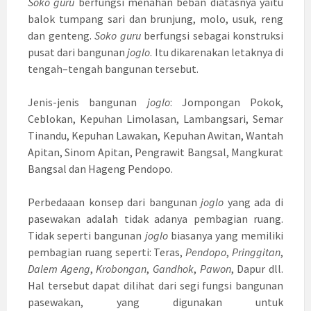
Soko guru
berfungsi menahan beban diatasnya yaitu
balok tumpang sari dan brunjung, molo, usuk, reng
dan genteng.
Soko guru
berfungsi sebagai konstruksi
pusat dari bangunan
joglo
. Itu dikarenakan letaknya di
tengah–tengah bangunan tersebut.
Jenis-jenis bangunan
joglo
: Jompongan Pokok,
Ceblokan, Kepuhan Limolasan, Lambangsari, Semar
Tinandu, Kepuhan Lawakan, Kepuhan Awitan, Wantah
Apitan, Sinom Apitan, Pengrawit Bangsal, Mangkurat
Bangsal dan Hageng Pendopo.
Perbedaaan konsep dari bangunan
joglo
yang ada di
pasewakan adalah tidak adanya pembagian ruang.
Tidak seperti bangunan
joglo
biasanya yang memiliki
pembagian ruang seperti: Teras,
Pendopo
,
Pringgitan
,
Dalem Ageng
,
Krobongan
,
Gandhok
,
Pawon
, Dapur dll.
Hal tersebut dapat dilihat dari segi fungsi bangunan
pasewakan, yang digunakan untuk