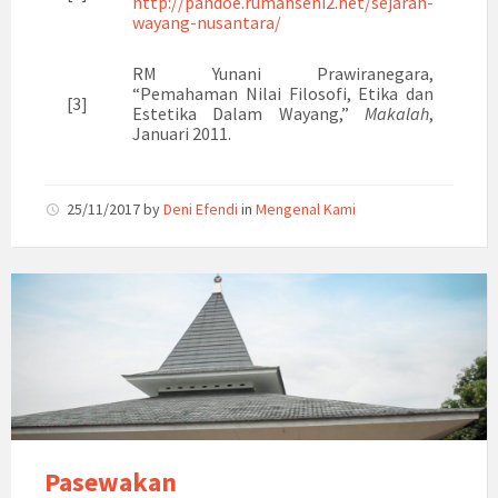
http://pandoe.rumahseni2.net/sejarah-
wayang-nusantara/
RM Yunani Prawiranegara,
“Pemahaman Nilai Filosofi, Etika dan
[3]
Estetika Dalam Wayang,”
Makalah
,
Januari 2011.
25/11/2017
by
Deni Efendi
in
Mengenal Kami
Pasewakan