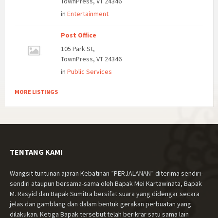
TownPress, VT 24346
in
Entertainment
Post Office
105 Park St,
TownPress, VT 24346
in
Public Services
MORE LISTINGS
TENTANG KAMI
Wangsit tuntunan ajaran Kebatinan ”PERJALANAN” diterima sendiri-
sendiri ataupun bersama-sama oleh Bapak Mei Kartawinata, Bapak
M. Rasyid dan Bapak Sumitra bersifat suara yang didengar secara
jelas dan gamblang dan dalam bentuk gerakan perbuatan yang
dilakukan. Ketiga Bapak tersebut telah berikrar satu sama lain