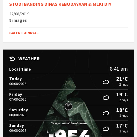
STUDI BANDING DINAS KEBUDAYAAN & MLKI DIY
22/08/2019
9 images
GALERI LAINNYA ..
WEATHER
8:41 am
Local Time
21°C
Today
06/08/2026
2 m/s
19°C
Friday
07/08/2026
2 m/s
18°C
Saturday
08/08/2026
1 m/s
17°C
Sunday
09/08/2026
1 m/s