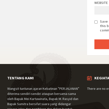
WEBSITE
Save 
this 
comm
TENTANG KAMI
KEGIAT
Wangsit tuntunan ajaran Kebatinan ”PERJALANAN”
There are no e
diterima sendiri-sendiri ataupun bersama-sama
oleh Bapak Mei Kartawinata, Bapak M. Rasyid dan
Bapak Sumitra bersifat suara yang didengar
secara jelas dan gamblang dan dalam bentuk