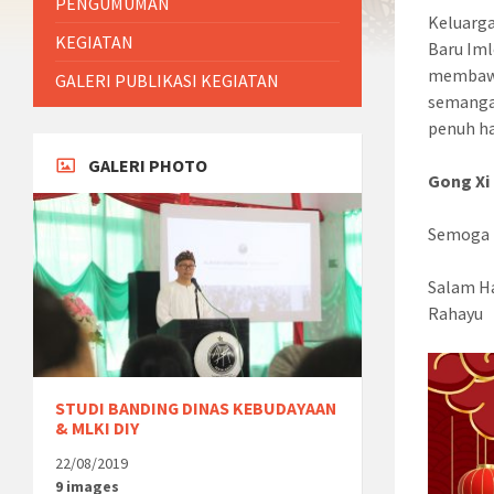
PENGUMUMAN
Keluarg
KEGIATAN
Baru Iml
membawa
GALERI PUBLIKASI KEGIATAN
semangat
penuh ha
GALERI PHOTO
Gong Xi 
Semoga k
Salam H
Rahayu
STUDI BANDING DINAS KEBUDAYAAN
& MLKI DIY
22/08/2019
9 images