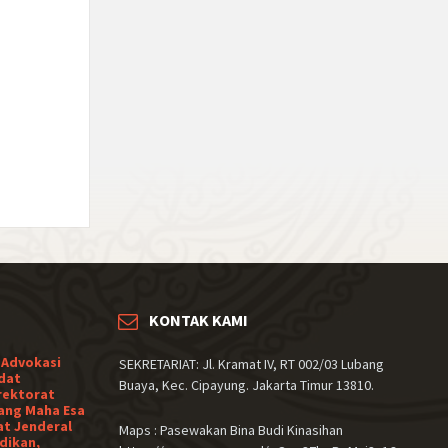
KONTAK KAMI
 Advokasi
SEKRETARIAT: Jl. Kramat IV, RT 002/03 Lubang
dat
Buaya, Kec. Cipayung. Jakarta Timur 13810.
rektorat
ang Maha Esa
at Jenderal
Maps : Pasewakan Bina Budi Kinasihan
dikan,