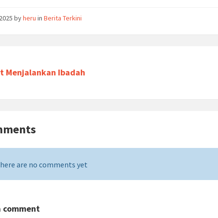
/2025
by
heru
in
Berita Terkini
t Menjalankan Ibadah
mments
here are no comments yet
a comment