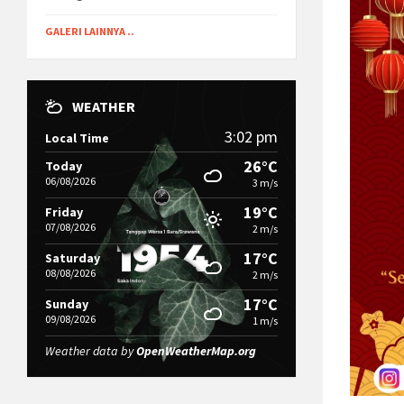
GALERI LAINNYA ..
WEATHER
3:02 pm
Local Time
26°C
Today
06/08/2026
3 m/s
19°C
Friday
07/08/2026
2 m/s
17°C
Saturday
08/08/2026
2 m/s
17°C
Sunday
09/08/2026
1 m/s
Weather data by
OpenWeatherMap.org