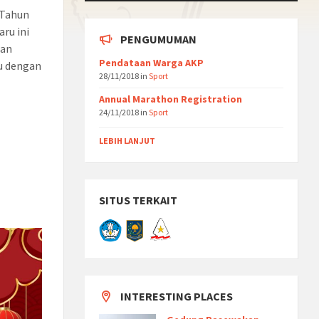
 Tahun
ru ini
PENGUMUMAN
gan
Pendataan Warga AKP
u dengan
28/11/2018
in
Sport
Annual Marathon Registration
24/11/2018
in
Sport
LEBIH LANJUT
SITUS TERKAIT
INTERESTING PLACES