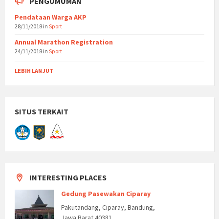
PENGUMUMAN
Pendataan Warga AKP
28/11/2018
in
Sport
Annual Marathon Registration
24/11/2018
in
Sport
LEBIH LANJUT
SITUS TERKAIT
INTERESTING PLACES
Gedung Pasewakan Ciparay
Pakutandang, Ciparay, Bandung,
Jawa Barat 40381