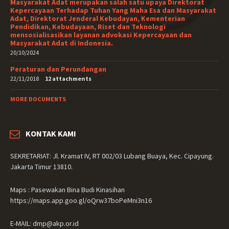
Masyarakat Adat merupakan salah satu upaya Direktorat
Kepercayaan Terhadap Tuhan Yang Maha Esa dan Masyarakat
Adat, Direktorat Jenderal Kebudayan, Kementerian
Pendidikan, Kebudayaan, Riset dan Teknologi
mensosialisasikan layanan advokasi Kepercayaan dan
Masyarakat Adat di Indonesia.
20/10/2024
Peraturan dan Perundangan
22/11/2018
12 attachments
MORE DOCUMENTS
KONTAK KAMI
SEKRETARIAT: Jl. Kramat IV, RT 002/03 Lubang Buaya, Kec. Cipayung.
Jakarta Timur 13810.
Maps : Pasewakan Bina Budi Kinasihan
https://maps.app.goo.gl/oQrw37boPeMni3n16
E-MAIL: dmp@akp.or.id