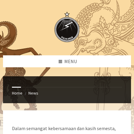
Skip
Skip
Skip
Skip
to
to
to
to
content
left
right
footer
sidebar
sidebar
MENU
Home
News
/
Dalam semangat kebersamaan dan kasih semesta,