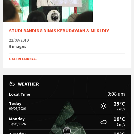
STUDI BANDING DINAS KEBUDAYAAN & MLKI DIY
22/08/2019
9 images
GALERI LAINNYA ..
WEATHER
9:08 am
Local Time
25°C
Today
09/08/2026
2 m/s
19°C
Monday
10/08/2026
1 m/s