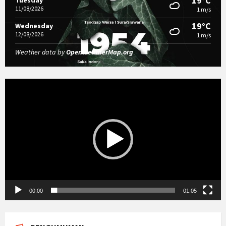
19°C
Tuesday
11/08/2026
1 m/s
19°C
Wednesday
12/08/2026
1 m/s
Weather data by
OpenWeatherMap.org
Video
Player
00:00
01:05