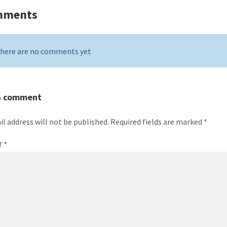
mments
here are no comments yet
a comment
il address will not be published.
Required fields are marked
*
T
*