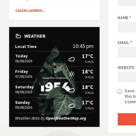
GALERI LAINNYA ..
NAME
*
WEATHER
EMAIL
*
10:45 pm
Local Time
17°C
Today
06/08/2026
1 m/s
WEBSITE
18°C
Friday
07/08/2026
2 m/s
18°C
Saturday
Save 
08/08/2026
1 m/s
this 
comm
17°C
Sunday
09/08/2026
1 m/s
Weather data by
OpenWeatherMap.org