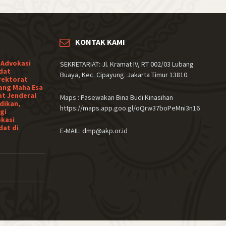
KONTAK KAMI
 Advokasi
SEKRETARIAT: Jl. Kramat IV, RT 002/03 Lubang
dat
Buaya, Kec. Cipayung. Jakarta Timur 13810.
rektorat
ang Maha Esa
at Jenderal
Maps : Pasewakan Bina Budi Kinasihan
dikan,
https://maps.app.goo.gl/oQrw37boPeMni3n16
gi
okasi
dat di
E-MAIL: dmp@akp.or.id