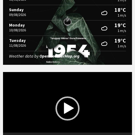
18°C
Sunday
09/08/2026
1 m/s
19°C
Monday
10/08/2026
1 m/s
19°C
Tuesday
11/08/2026
1 m/s
Weather data by
OpenWeatherMap.org
Video
Player