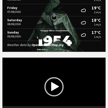
19°C
Friday
07/08/2026
2 m/s
18°C
Saturday
08/08/2026
1 m/s
17°C
Sunday
09/08/2026
1 m/s
Weather data by
OpenWeatherMap.org
Video
Player