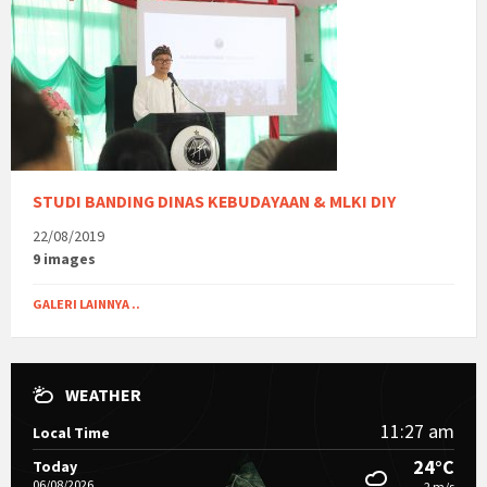
STUDI BANDING DINAS KEBUDAYAAN & MLKI DIY
22/08/2019
9 images
GALERI LAINNYA ..
WEATHER
11:27 am
Local Time
24°C
Today
06/08/2026
2 m/s