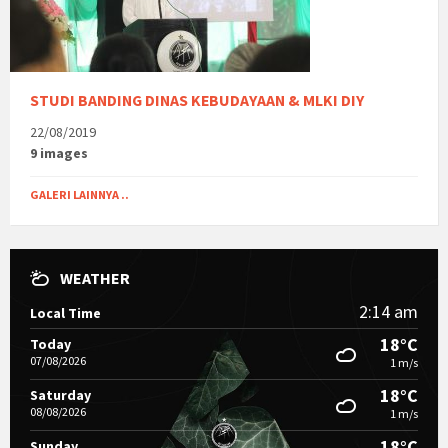
STUDI BANDING DINAS KEBUDAYAAN & MLKI DIY
22/08/2019
9 images
GALERI LAINNYA ..
WEATHER
2:14 am
Local Time
18°C
Today
07/08/2026
1 m/s
18°C
Saturday
08/08/2026
1 m/s
18°C
Sunday