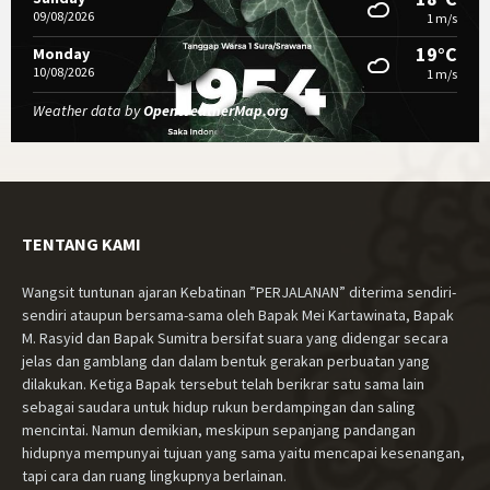
09/08/2026
1 m/s
19°C
Monday
10/08/2026
1 m/s
Weather data by
OpenWeatherMap.org
TENTANG KAMI
Wangsit tuntunan ajaran Kebatinan ”PERJALANAN” diterima sendiri-
sendiri ataupun bersama-sama oleh Bapak Mei Kartawinata, Bapak
M. Rasyid dan Bapak Sumitra bersifat suara yang didengar secara
jelas dan gamblang dan dalam bentuk gerakan perbuatan yang
dilakukan. Ketiga Bapak tersebut telah berikrar satu sama lain
sebagai saudara untuk hidup rukun berdampingan dan saling
mencintai. Namun demikian, meskipun sepanjang pandangan
hidupnya mempunyai tujuan yang sama yaitu mencapai kesenangan,
tapi cara dan ruang lingkupnya berlainan.