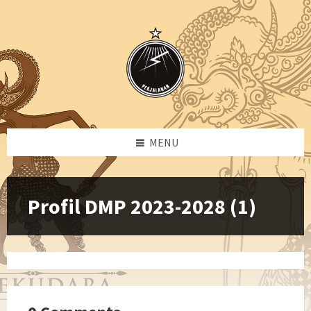
Skip
Skip
Skip
to
to
to
content
left
footer
sidebar
MENU
Profil DMP 2023-2028 (1)