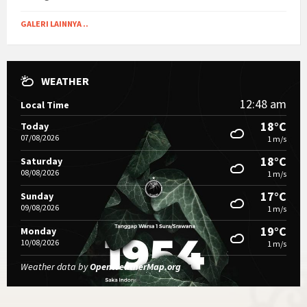
GALERI LAINNYA ..
WEATHER
12:48 am
Local Time
18°C
Today
07/08/2026
1 m/s
18°C
Saturday
08/08/2026
1 m/s
17°C
Sunday
09/08/2026
1 m/s
19°C
Monday
10/08/2026
1 m/s
Weather data by
OpenWeatherMap.org