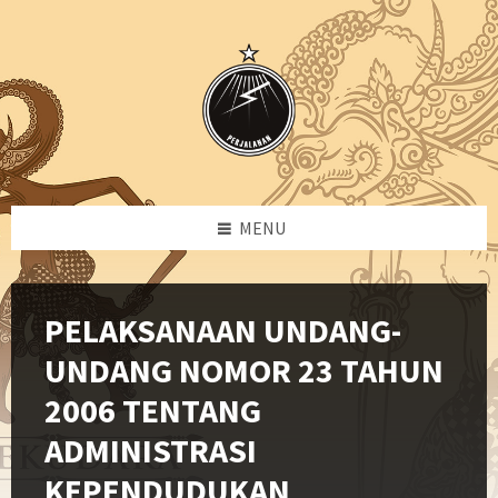
Skip
Skip
Skip
to
to
to
content
left
footer
sidebar
MENU
PELAKSANAAN UNDANG-
UNDANG NOMOR 23 TAHUN
2006 TENTANG
ADMINISTRASI
KEPENDUDUKAN