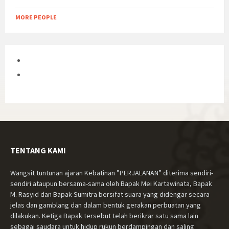
MORE PEOPLE
TENTANG KAMI
Wangsit tuntunan ajaran Kebatinan ”PERJALANAN” diterima sendiri-
sendiri ataupun bersama-sama oleh Bapak Mei Kartawinata, Bapak
M. Rasyid dan Bapak Sumitra bersifat suara yang didengar secara
jelas dan gamblang dan dalam bentuk gerakan perbuatan yang
dilakukan. Ketiga Bapak tersebut telah berikrar satu sama lain
sebagai saudara untuk hidup rukun berdampingan dan saling