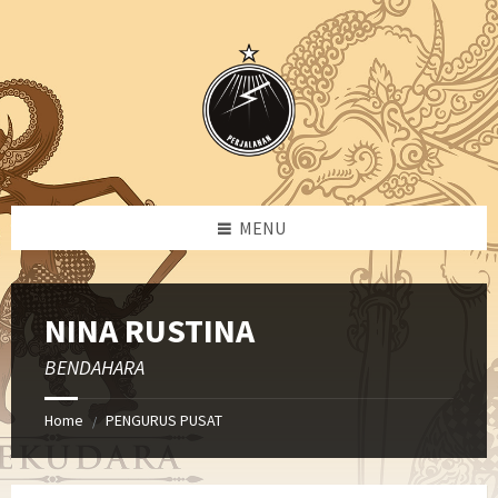
Skip
Skip
Skip
Skip
to
to
to
to
content
left
right
footer
sidebar
sidebar
MENU
NINA RUSTINA
BENDAHARA
Home
PENGURUS PUSAT
/