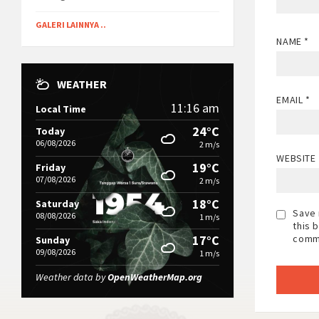
GALERI LAINNYA ..
NAME
*
WEATHER
EMAIL
*
11:16 am
Local Time
24°C
Today
06/08/2026
2 m/s
WEBSITE
19°C
Friday
07/08/2026
2 m/s
18°C
Saturday
Save 
08/08/2026
1 m/s
this 
comm
17°C
Sunday
09/08/2026
1 m/s
Weather data by
OpenWeatherMap.org