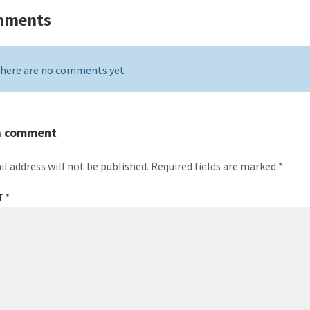
mments
here are no comments yet
a comment
il address will not be published.
Required fields are marked
*
T
*