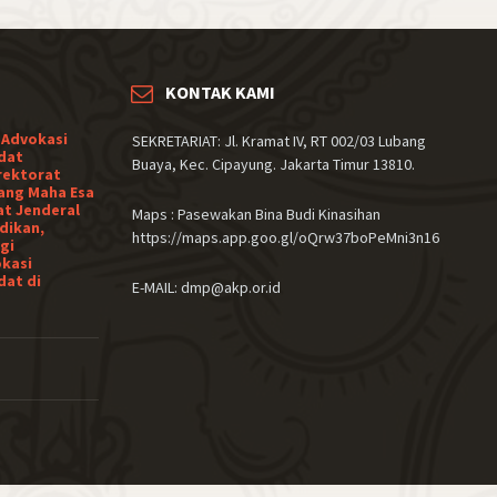
KONTAK KAMI
 Advokasi
SEKRETARIAT: Jl. Kramat IV, RT 002/03 Lubang
dat
Buaya, Kec. Cipayung. Jakarta Timur 13810.
rektorat
ang Maha Esa
at Jenderal
Maps : Pasewakan Bina Budi Kinasihan
dikan,
https://maps.app.goo.gl/oQrw37boPeMni3n16
gi
okasi
dat di
E-MAIL: dmp@akp.or.id