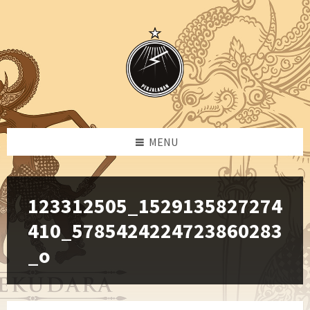
Skip
Skip
Skip
to
to
to
content
left
footer
sidebar
MENU
123312505_1529135827274
410_5785424224723860283
_o