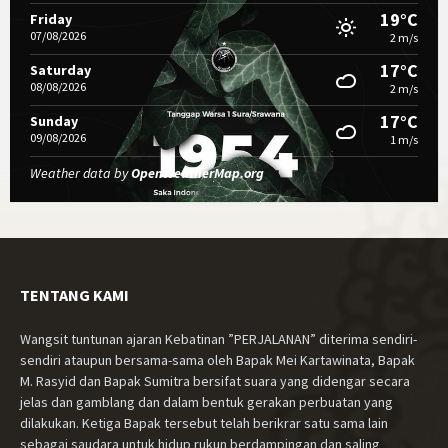
19°C
Friday
07/08/2026
2 m/s
17°C
Saturday
08/08/2026
2 m/s
17°C
Sunday
09/08/2026
1 m/s
Weather data by
OpenWeatherMap.org
TENTANG KAMI
Wangsit tuntunan ajaran Kebatinan ”PERJALANAN” diterima sendiri-
sendiri ataupun bersama-sama oleh Bapak Mei Kartawinata, Bapak
M. Rasyid dan Bapak Sumitra bersifat suara yang didengar secara
jelas dan gamblang dan dalam bentuk gerakan perbuatan yang
dilakukan. Ketiga Bapak tersebut telah berikrar satu sama lain
sebagai saudara untuk hidup rukun berdampingan dan saling