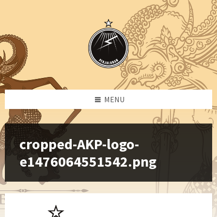
Skip
Skip
Skip
to
to
to
content
left
footer
sidebar
MENU
cropped-AKP-logo-
e1476064551542.png