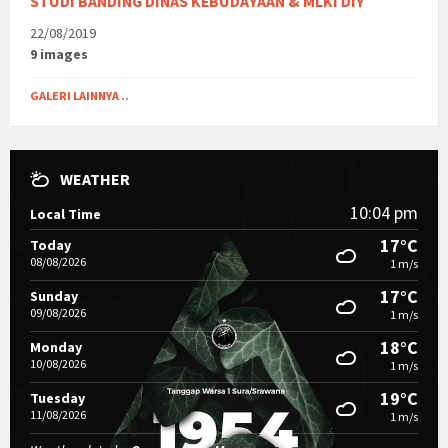
STUDI BANDING DINAS KEBUDAYAAN & MLKI DIY
22/08/2019
9 images
GALERI LAINNYA ..
WEATHER
10:04 pm
Local Time
17°C
Today
08/08/2026
1 m/s
17°C
Sunday
09/08/2026
1 m/s
18°C
Monday
10/08/2026
1 m/s
19°C
Tuesday
11/08/2026
1 m/s