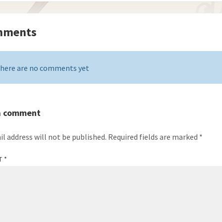
mments
here are no comments yet
a comment
il address will not be published.
Required fields are marked
*
T
*