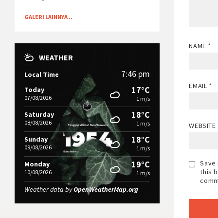
GALERI LAINNYA ..
NAME
*
WEATHER
7:46 pm
Local Time
EMAIL
*
17°C
Today
07/08/2026
1 m/s
18°C
Saturday
08/08/2026
1 m/s
WEBSITE
18°C
Sunday
09/08/2026
1 m/s
Save 
19°C
Monday
this 
10/08/2026
1 m/s
comm
Weather data by
OpenWeatherMap.org