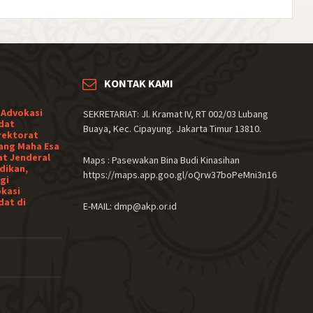
KONTAK KAMI
 Advokasi
SEKRETARIAT: Jl. Kramat IV, RT 002/03 Lubang
dat
Buaya, Kec. Cipayung. Jakarta Timur 13810.
rektorat
ang Maha Esa
at Jenderal
Maps : Pasewakan Bina Budi Kinasihan
dikan,
https://maps.app.goo.gl/oQrw37boPeMni3n16
gi
okasi
dat di
E-MAIL: dmp@akp.or.id