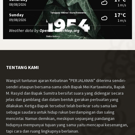
08/08/2026
1 m/s
17°C
Sunday
09/08/2026
1 m/s
Weather data by
OpenWeatherMap.org
TENTANG KAMI
Wangsit tuntunan ajaran Kebatinan ”PERJALANAN” diterima sendiri-
sendiri ataupun bersama-sama oleh Bapak Mei Kartawinata, Bapak
M. Rasyid dan Bapak Sumitra bersifat suara yang didengar secara
jelas dan gamblang dan dalam bentuk gerakan perbuatan yang
dilakukan. Ketiga Bapak tersebut telah berikrar satu sama lain
sebagai saudara untuk hidup rukun berdampingan dan saling
mencintai. Namun demikian, meskipun sepanjang pandangan
hidupnya mempunyai tujuan yang sama yaitu mencapai kesenangan,
tapi cara dan ruang lingkupnya berlainan.