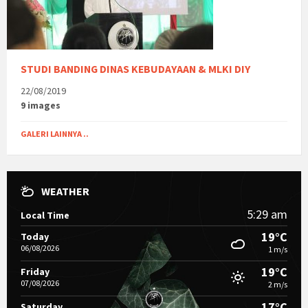
STUDI BANDING DINAS KEBUDAYAAN & MLKI DIY
22/08/2019
9 images
GALERI LAINNYA ..
WEATHER
5:29 am
Local Time
19°C
Today
06/08/2026
1 m/s
19°C
Friday
07/08/2026
2 m/s
17°C
Saturday