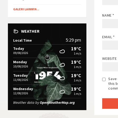
GALERI LAINNYA ..
NAME
*
WEATHER
EMAIL
*
5:29 pm
Local Time
19°C
Today
09/08/2026
1 m/s
WEBSITE
19°C
Monday
10/08/2026
1 m/s
19°C
Tuesday
Save 
11/08/2026
1 m/s
this 
comm
19°C
Wednesday
12/08/2026
1 m/s
Weather data by
OpenWeatherMap.org