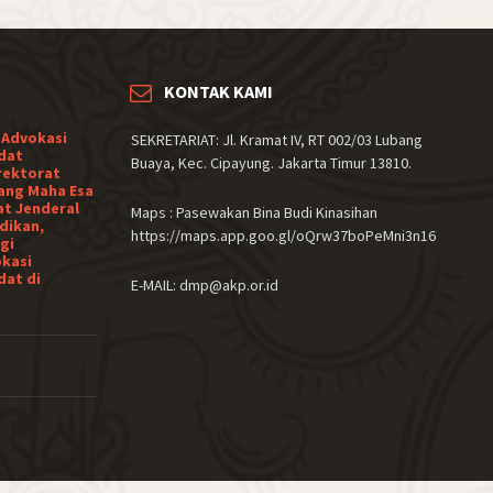
KONTAK KAMI
 Advokasi
SEKRETARIAT: Jl. Kramat IV, RT 002/03 Lubang
dat
Buaya, Kec. Cipayung. Jakarta Timur 13810.
rektorat
ang Maha Esa
at Jenderal
Maps : Pasewakan Bina Budi Kinasihan
dikan,
https://maps.app.goo.gl/oQrw37boPeMni3n16
gi
okasi
dat di
E-MAIL: dmp@akp.or.id