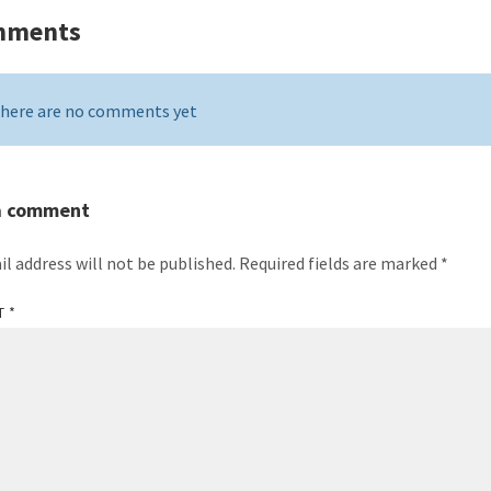
mments
here are no comments yet
a comment
il address will not be published.
Required fields are marked
*
T
*