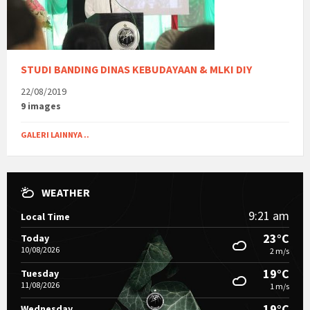
STUDI BANDING DINAS KEBUDAYAAN & MLKI DIY
22/08/2019
9 images
GALERI LAINNYA ..
WEATHER
9:21 am
Local Time
23°C
Today
10/08/2026
2 m/s
19°C
Tuesday
11/08/2026
1 m/s
19°C
Wednesday