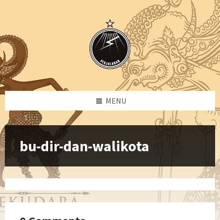
Skip
Skip
Skip
to
to
to
content
left
footer
sidebar
MENU
bu-dir-dan-walikota