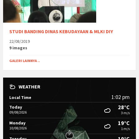
STUDI BANDING DINAS KEBUDAYAAN & MLKI DIY
22/08/2019
9 images
GALERI LAINNYA ..
WEATHER
1:02 pm
Local Time
28°C
Today
09/08/2026
3 m/s
19°C
Monday
10/08/2026
1 m/s
19°C
Tuesday