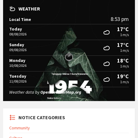
WEATHER
8:53 pm
Local Time
17°C
Today
08/08/2026
1 m/s
17°C
Sunday
09/08/2026
1 m/s
18°C
Monday
10/08/2026
1 m/s
19°C
Tuesday
11/08/2026
1 m/s
Weather data by
OpenWeatherMap.org
NOTICE CATEGORIES
Community