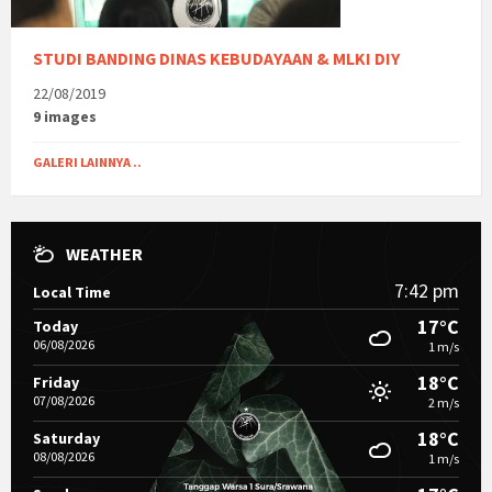
STUDI BANDING DINAS KEBUDAYAAN & MLKI DIY
22/08/2019
9 images
GALERI LAINNYA ..
WEATHER
7:42 pm
Local Time
17°C
Today
06/08/2026
1 m/s
18°C
Friday
07/08/2026
2 m/s
18°C
Saturday
08/08/2026
1 m/s