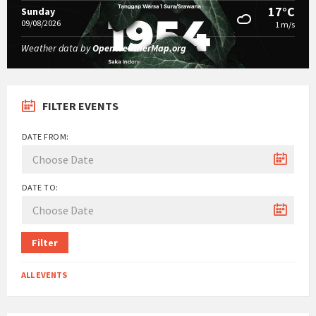
17°C
Sunday
09/08/2026
1 m/s
Weather data by
OpenWeatherMap.org
FILTER EVENTS
DATE FROM:
DATE TO:
Filter
ALL EVENTS