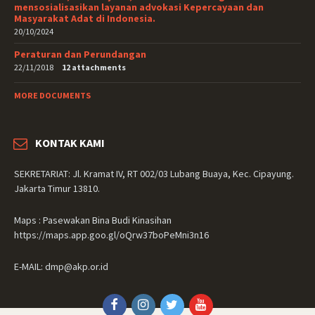
mensosialisasikan layanan advokasi Kepercayaan dan
Masyarakat Adat di Indonesia.
20/10/2024
Peraturan dan Perundangan
22/11/2018
12 attachments
MORE DOCUMENTS
KONTAK KAMI
SEKRETARIAT: Jl. Kramat IV, RT 002/03 Lubang Buaya, Kec. Cipayung.
Jakarta Timur 13810.
Maps : Pasewakan Bina Budi Kinasihan
https://maps.app.goo.gl/oQrw37boPeMni3n16
E-MAIL: dmp@akp.or.id