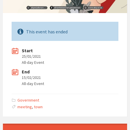
This event has ended
Start
25/01/2021
All-day Event
End
15/02/2021
All-day Event
Government
meeting
,
town