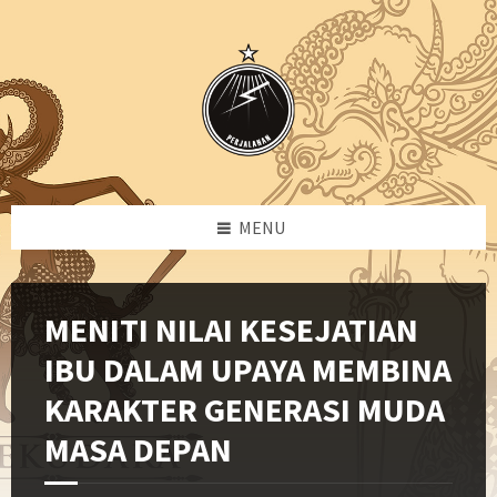
Skip
Skip
Skip
Skip
to
to
to
to
content
left
right
footer
sidebar
sidebar
MENU
MENITI NILAI KESEJATIAN
IBU DALAM UPAYA MEMBINA
KARAKTER GENERASI MUDA
MASA DEPAN