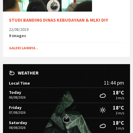
STUDI BANDING DINAS KEBUDAYAAN & MLKI DIY
22/08/2019
9 images
GALERI LAINNYA ..
WEATHER
11:44 pm
Local Time
18°C
Today
06/08/2026
1 m/s
18°C
Friday
07/08/2026
2 m/s
18°C
Saturday
08/08/2026
1 m/s