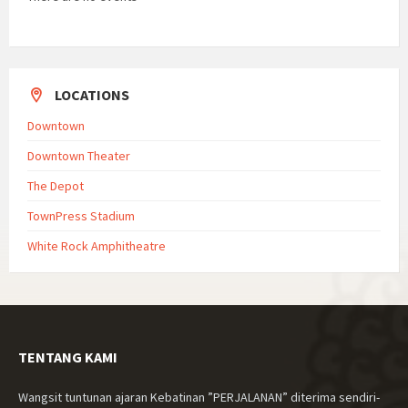
LOCATIONS
Downtown
Downtown Theater
The Depot
TownPress Stadium
White Rock Amphitheatre
TENTANG KAMI
Wangsit tuntunan ajaran Kebatinan ”PERJALANAN” diterima sendiri-