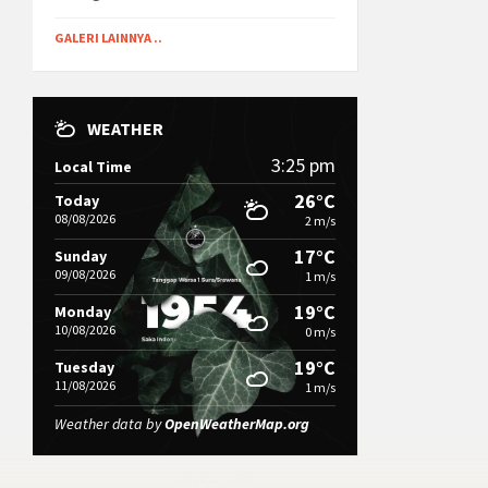
GALERI LAINNYA ..
WEATHER
3:25 pm
Local Time
26°C
Today
08/08/2026
2 m/s
17°C
Sunday
09/08/2026
1 m/s
19°C
Monday
10/08/2026
0 m/s
19°C
Tuesday
11/08/2026
1 m/s
Weather data by
OpenWeatherMap.org