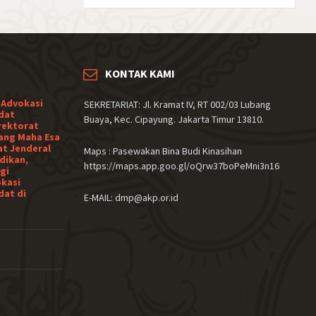
KONTAK KAMI
 Advokasi
SEKRETARIAT: Jl. Kramat IV, RT 002/03 Lubang
dat
Buaya, Kec. Cipayung. Jakarta Timur 13810.
rektorat
ang Maha Esa
at Jenderal
Maps : Pasewakan Bina Budi Kinasihan
dikan,
https://maps.app.goo.gl/oQrw37boPeMni3n16
gi
okasi
dat di
E-MAIL: dmp@akp.or.id