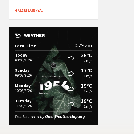
GALERI LAINNYA ..
WEATHER
10:29 am
Local Time
26°C
Today
08/08/2026
2 m/s
17°C
Sunday
09/08/2026
1 m/s
19°C
Monday
10/08/2026
1 m/s
19°C
Tuesday
11/08/2026
1 m/s
Weather data by
OpenWeatherMap.org