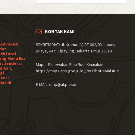
KONTAK KAMI
 Advokasi
SEKRETARIAT: Jl. Kramat IV, RT 002/03 Lubang
dat
Buaya, Kec. Cipayung. Jakarta Timur 13810.
rektorat
ang Maha Esa
at Jenderal
Maps : Pasewakan Bina Budi Kinasihan
dikan,
https://maps.app.goo.gl/oQrw37boPeMni3n16
gi
okasi
dat di
E-MAIL: dmp@akp.or.id