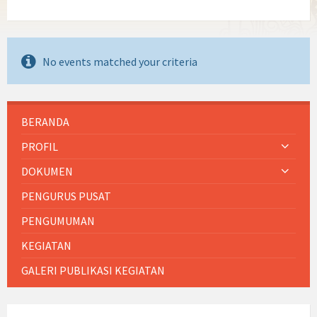
No events matched your criteria
BERANDA
PROFIL
DOKUMEN
PENGURUS PUSAT
PENGUMUMAN
KEGIATAN
GALERI PUBLIKASI KEGIATAN