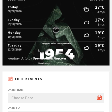
27°C
Today
08/08/2026
3 m/s
17°C
Sunday
09/08/2026
1 m/s
19°C
Monday
10/08/2026
0 m/s
19°C
Tuesday
11/08/2026
1 m/s
Weather data by
OpenWeatherMap.org
FILTER EVENTS
DATE FROM:
DATE TO: