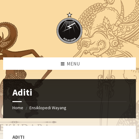
Skip
Skip
Skip
to
to
to
content
left
footer
sidebar
MENU
Aditi
Home
Ensiklopedi Wayang
/
ADITI