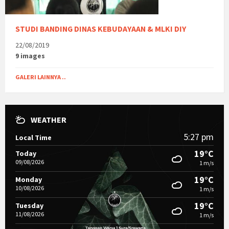
STUDI BANDING DINAS KEBUDAYAAN & MLKI DIY
22/08/2019
9 images
GALERI LAINNYA ..
WEATHER
5:27 pm
Local Time
19°C
Today
09/08/2026
1 m/s
19°C
Monday
10/08/2026
1 m/s
19°C
Tuesday
11/08/2026
1 m/s