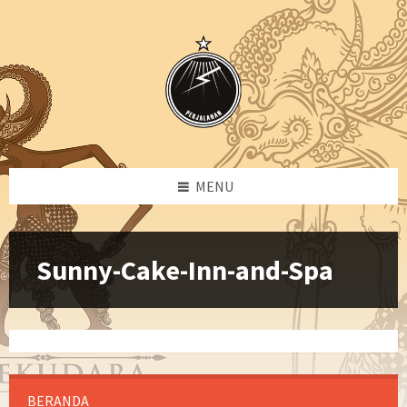
Skip
Skip
Skip
to
to
to
content
left
footer
sidebar
MENU
Sunny-Cake-Inn-and-Spa
BERANDA