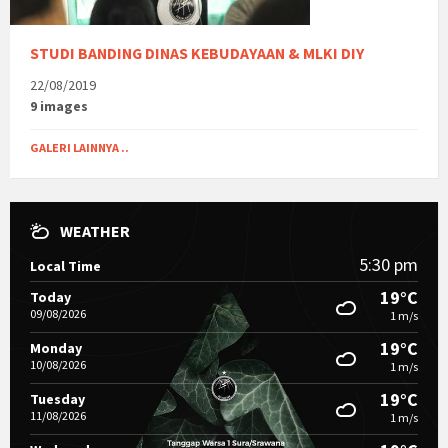
STUDI BANDING DINAS KEBUDAYAAN & MLKI DIY
22/08/2019
9 images
GALERI LAINNYA ..
WEATHER
5:30 pm
Local Time
19°C
Today
09/08/2026
1 m/s
19°C
Monday
10/08/2026
1 m/s
19°C
Tuesday
11/08/2026
1 m/s