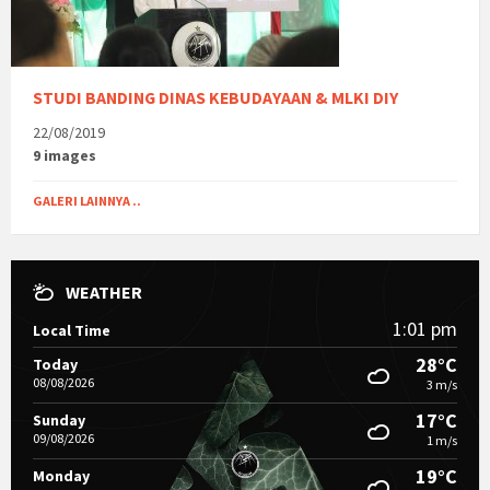
STUDI BANDING DINAS KEBUDAYAAN & MLKI DIY
22/08/2019
9 images
GALERI LAINNYA ..
WEATHER
1:01 pm
Local Time
28°C
Today
08/08/2026
3 m/s
17°C
Sunday
09/08/2026
1 m/s
19°C
Monday