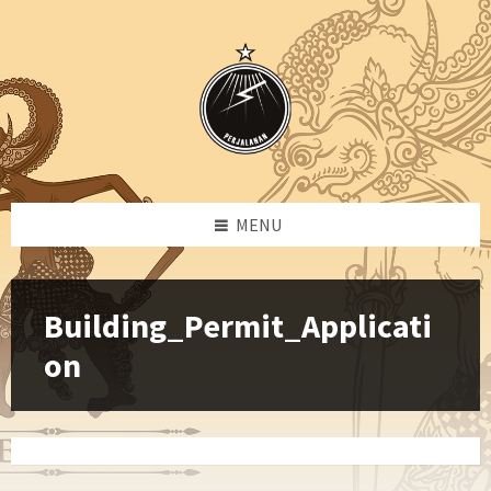
Skip
Skip
Skip
to
to
to
content
left
footer
sidebar
MENU
Building_Permit_Applicati
on